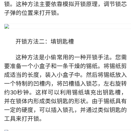
锁。这种方法主要依靠模拟开锁原理，调节锁芯
子弹的位置来打开锁。
开锁方法二：填钥匙槽
这种方法是小偷常用的一种开锁手法。您需
要准备一个小盒子和一条干燥的锡纸。将锡纸剪
成适当的长度，装入小盒子中。然后将锡纸放入
一个特制的凹槽内，将凹槽插入锁芯，左右旋转
约30秒钟。这样可以利用锡纸填充出钥匙槽，
并在锁体内形成类似钥匙的形状。由于锡纸具有
一定的硬度，可以插入锁孔，并通过类似钥匙的
工具来打开锁。