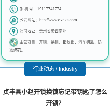
手 机 号：
19117741774
公司网站：
http://www.qxnks.com
公司地址：
贵州省黔西南州
主营项目：
开锁、换锁、指纹锁、汽车钥匙、防
盗解码。
行业动态 / Industry
贞丰县小赵开锁换锁忘记带钥匙了怎么
开锁？